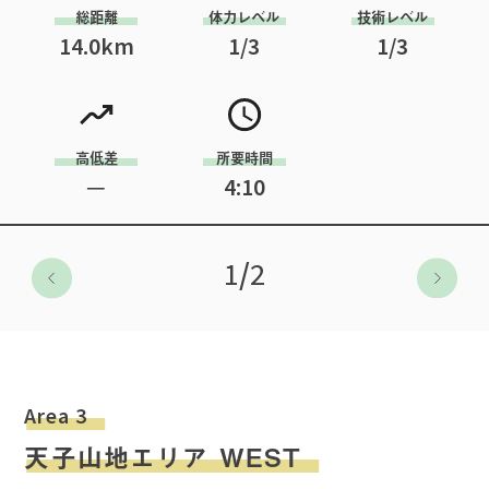
総距離
体力レベル
技術レベル
14.0
km
1
/3
1
/3
高低差
所要時間
─
4:10
1
/
2
Area 3
天子山地エリア WEST