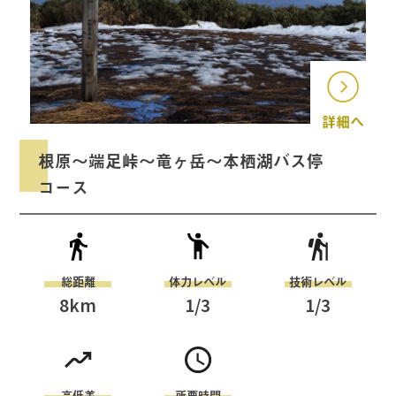
へ
詳細へ
根原～端足峠～竜ヶ岳～本栖湖バス停
コース
総距離
体力レベル
技術レベル
8
km
1
/3
1
/3
高低差
所要時間