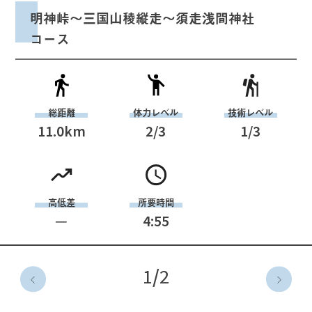
明神峠～三国山稜縦走～須走浅間神社
コース
総距離
体力レベル
技術レベル
11.0
km
2
/3
1
/3
高低差
所要時間
─
4:55
1
/
2