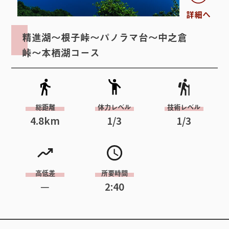
へ
詳細へ
精進湖～根子峠～パノラマ台～中之倉
峠～本栖湖
コース
総距離
体力レベル
技術レベル
4.8
km
1
/3
1
/3
高低差
所要時間
─
2:40