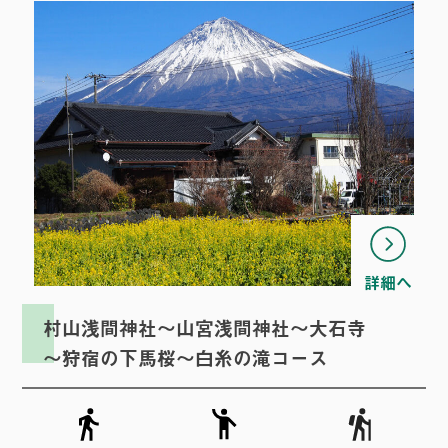
へ
詳細へ
村山浅間神社～山宮浅間神社～大石寺
～狩宿の下馬桜～白糸の滝
コース