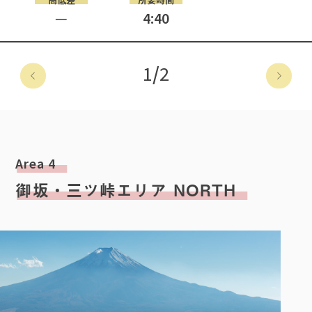
─
4:40
1
/
2
Area 4
御坂・三ツ峠エリア NORTH