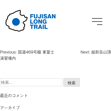
Skip
to
content
投
Previous:
国道469号線 東富士
Next:
越前岳山頂
稿
演習場内
ナ
ビ
ゲ
検
ー
索:
シ
ョ
最近のコメント
ン
アーカイブ