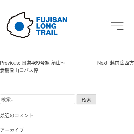
Skip
to
content
投
Previous:
国道469号線 須山～
Next:
越前岳西方
稿
愛鷹登山口バス停
ナ
ビ
ゲ
検
ー
索:
シ
ョ
最近のコメント
ン
アーカイブ