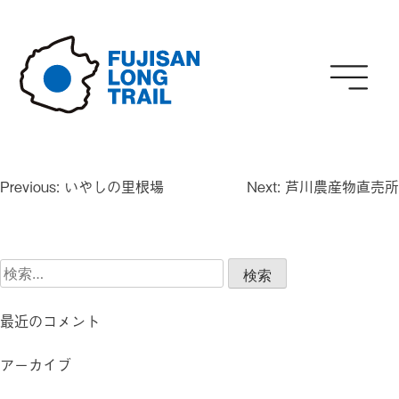
Skip
to
content
投
Previous:
いやしの里根場
Next:
芦川農産物直売所
稿
ナ
ビ
検
ゲ
索:
ー
シ
最近のコメント
ョ
ン
アーカイブ