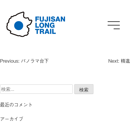
Skip
to
content
投
Previous:
パノラマ台下
Next:
精進
稿
ナ
ビ
検
ゲ
索:
ー
シ
最近のコメント
ョ
ン
アーカイブ