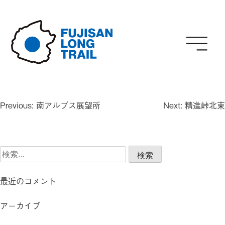
Skip
to
content
投
Previous:
南アルプス展望所
Next:
精進峠北東
稿
ナ
ビ
検
ゲ
索:
ー
シ
最近のコメント
ョ
ン
アーカイブ