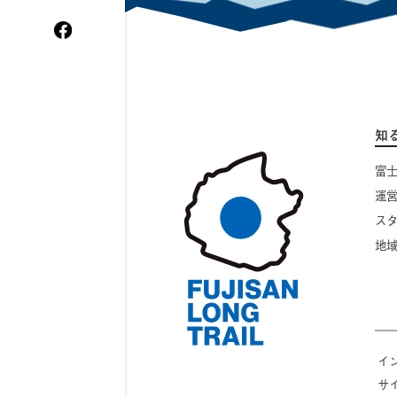
WordPress.org
知
富
運
ス
地
イ
サ