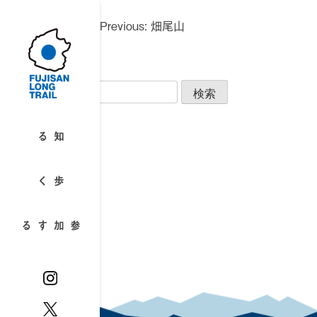
Skip
投
to
Previous:
畑尾山
稿
content
ナ
ビ
検
ゲ
索:
ー
最近のコメント
シ
知る
ョ
アーカイブ
ン
歩く
カテゴリー
カテゴリーなし
参加する
メタ情報
ログイン
投稿フィード
コメントフィード