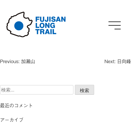
Skip
to
content
投
Previous:
加瀬山
Next:
日向峰
稿
ナ
ビ
検
ゲ
索:
ー
シ
最近のコメント
ョ
ン
アーカイブ