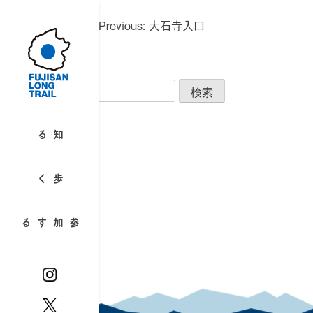
Skip
投
to
Previous:
大石寺入口
稿
content
ナ
ビ
検
ゲ
索:
ー
最近のコメント
シ
知る
ョ
アーカイブ
ン
歩く
カテゴリー
カテゴリーなし
参加する
メタ情報
ログイン
投稿フィード
コメントフィード