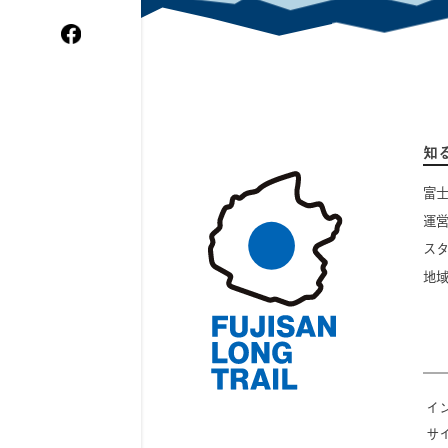
WordPress.org
知
富
運
ス
地
イ
サ