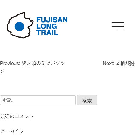
Skip
to
content
投
Previous:
猪之頭のミツバツツ
Next:
本栖城跡
稿
ジ
ナ
ビ
ゲ
検
ー
索:
シ
ョ
最近のコメント
ン
アーカイブ