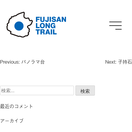
Skip
to
content
投
Previous:
パノラマ台
Next:
子持石
稿
ナ
ビ
検
ゲ
索:
ー
シ
最近のコメント
ョ
ン
アーカイブ