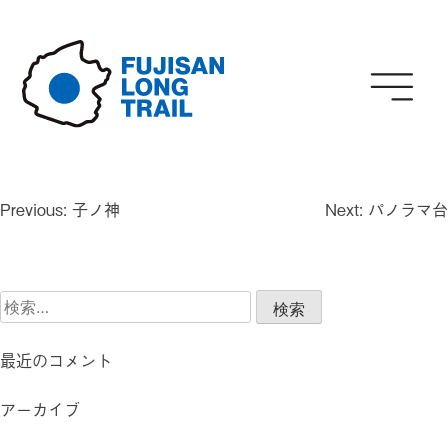
Skip
to
content
投
Previous:
子ノ神
Next:
パノラマ台
稿
ナ
ビ
検
ゲ
索:
ー
シ
最近のコメント
ョ
ン
アーカイブ