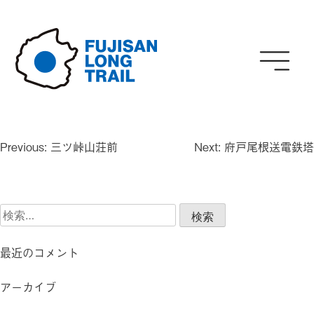
Skip
to
content
投
Previous:
三ツ峠山荘前
Next:
府戸尾根送電鉄塔
稿
ナ
ビ
検
ゲ
索:
ー
シ
最近のコメント
ョ
ン
アーカイブ