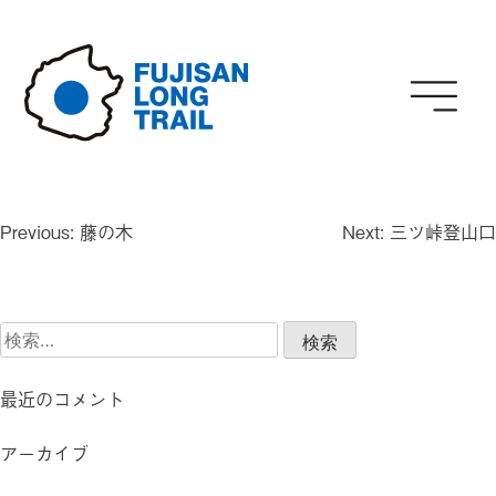
Skip
to
content
投
Previous:
藤の木
Next:
三ツ峠登山口
稿
ナ
ビ
検
ゲ
索:
ー
シ
最近のコメント
ョ
ン
アーカイブ