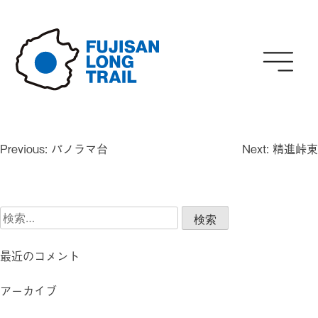
Skip
to
content
投
Previous:
パノラマ台
Next:
精進峠東
稿
ナ
ビ
検
ゲ
索:
ー
シ
最近のコメント
ョ
ン
アーカイブ