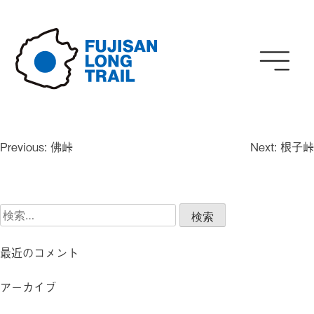
Skip
to
content
投
Previous:
佛峠
Next:
根子峠
稿
ナ
ビ
検
ゲ
索:
ー
シ
最近のコメント
ョ
ン
アーカイブ