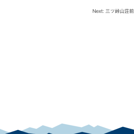
Next:
三ツ峠山荘前