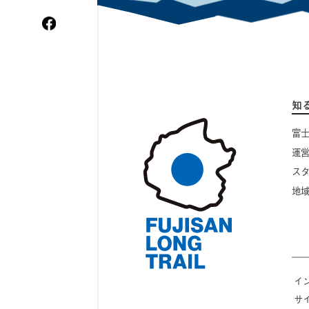
WordPress.org
知
富
運
ス
地
イ
サ