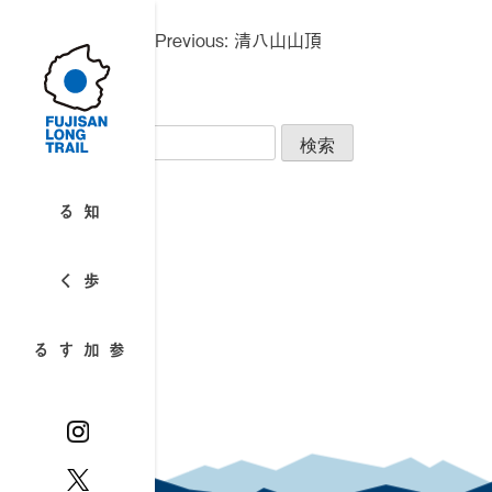
Skip
投
to
Previous:
清八山山頂
稿
content
ナ
ビ
検
ゲ
索:
ー
最近のコメント
シ
知る
ョ
アーカイブ
ン
歩く
カテゴリー
カテゴリーなし
参加する
メタ情報
ログイン
投稿フィード
コメントフィード